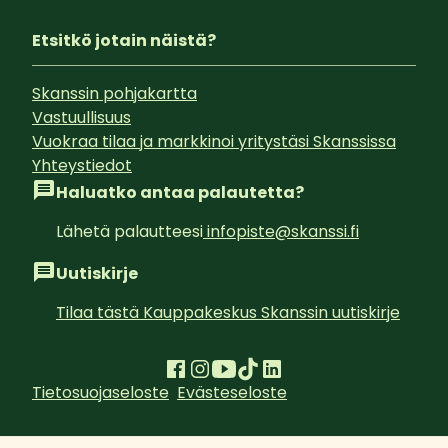
Etsitkö jotain näistä?
Skanssin pohjakartta
Vastuullisuus
Vuokraa tilaa ja markkinoi yritystäsi Skanssissa
Yhteystiedot
Haluatko antaa palautetta?
Lähetä palautteesi
infopiste@skanssi.fi
Uutiskirje
Tilaa tästä Kauppakeskus Skanssin uutiskirje
Tietosuojaseloste
Evästeseloste