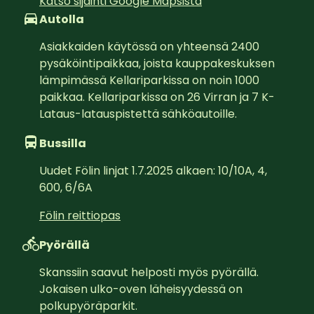
Katso sijainti Google Mapsista
Autolla
Asiakkaiden käytössä on yhteensä 2400 
pysäköintipaikkaa, joista kauppakeskuksen 
lämpimässä Kellariparkissa on noin 1000 
paikkaa. Kellariparkissa on 26 Virran ja 7 K-
Lataus-latauspistettä sähköautoille.
Bussilla
Uudet Fölin linjat 1.7.2025 alkaen: 10/10A, 4, 
600, 6/6A
Fölin reittiopas
Pyörällä
Skanssiin saavut helposti myös pyörällä. 
Jokaisen ulko-oven läheisyydessä on 
polkupyöräparkit.