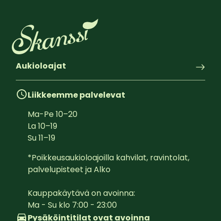
Aukioloajat
Liikkeemme palvelevat
Ma-Pe
10
–
20
La
10
–
19
Su
11
–
19
*Poikkeusaukioloajoilla kahvilat, ravintolat, 
palvelupisteet ja Alko

Kauppakäytävä on avoinna:  

Ma - Su klo 7:00 - 23:00
Pysäköintitilat ovat avoinna