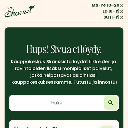
Ma-Pe
10
–
20
La
10
–
19
Su
11
–
19
Hups! Sivua ei löydy.
Kauppakeskus Skanssista löydät liikkeiden ja 
ravintoloiden lisäksi monipioliset palvelut, 
jotka helpottavat asiointiasi 
kauppakeskuksessamme. Tutustu ja innostu!