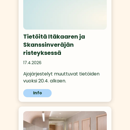
Tietöitä Itäkaaren ja
Skanssinveräjän
risteyksessä
17.4.2026
Ajojärjestelyt muuttuvat tietöiden 
vuoksi 20.4. alkaen.
Info