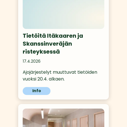
Tietöitä Itäkaaren ja
Skanssinveräjän
risteyksessä
17.4.2026
Ajojärjestelyt muuttuvat tietöiden 
vuoksi 20.4. alkaen.
Info