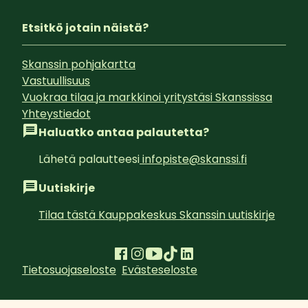
Etsitkö jotain näistä?
Skanssin pohjakartta
Vastuullisuus
Vuokraa tilaa ja markkinoi yritystäsi Skanssissa
Yhteystiedot
Haluatko antaa palautetta?
Lähetä palautteesi
infopiste@skanssi.fi
Uutiskirje
Tilaa tästä Kauppakeskus Skanssin uutiskirje
Tietosuojaseloste
Evästeseloste