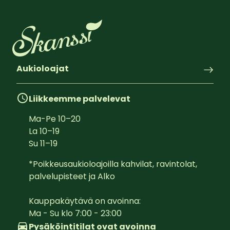
Aukioloajat
Liikkeemme palvelevat
Ma-Pe
10
–
20
La
10
–
19
Su
11
–
19
*Poikkeusaukioloajoilla kahvilat, ravintolat, 
palvelupisteet ja Alko

Kauppakäytävä on avoinna:  

Ma - Su klo 7:00 - 23:00
Pysäköintitilat ovat avoinna