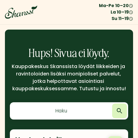
Ma-Pe
10
–
20
La
10
–
19
Su
11
–
19
Hups! Sivua ei löydy.
Kauppakeskus Skanssista löydät liikkeiden ja 
ravintoloiden lisäksi monipioliset palvelut, 
jotka helpottavat asiointiasi 
kauppakeskuksessamme. Tutustu ja innostu!