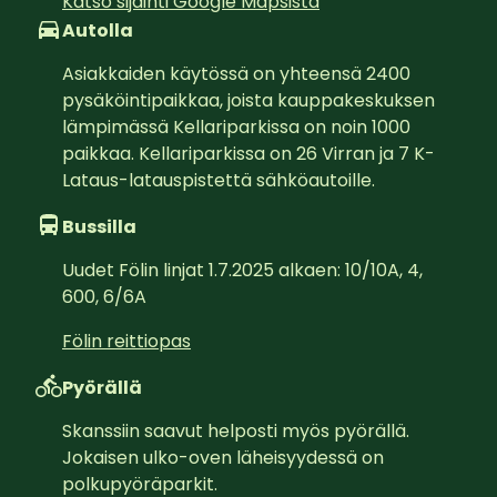
Katso sijainti Google Mapsista
Autolla
Asiakkaiden käytössä on yhteensä 2400 
pysäköintipaikkaa, joista kauppakeskuksen 
lämpimässä Kellariparkissa on noin 1000 
paikkaa. Kellariparkissa on 26 Virran ja 7 K-
Lataus-latauspistettä sähköautoille.
Bussilla
Uudet Fölin linjat 1.7.2025 alkaen: 10/10A, 4, 
600, 6/6A
Fölin reittiopas
Pyörällä
Skanssiin saavut helposti myös pyörällä. 
Jokaisen ulko-oven läheisyydessä on 
polkupyöräparkit.