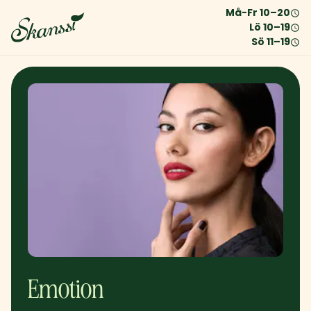
Må-Fr
10
–
20
Lö
10
–
19
Sö
11
–
19
Emotion