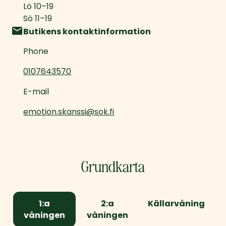
Lö
10
–
19
Sö
11
–
19
Butikens kontaktinformation
Phone
0107643570
E-mail
emotion.skanssi@sok.fi
Grundkarta
1:a
2:a
Källarvåning
våningen
våningen