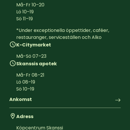
Må-Fr
10
–
20
Lö
10
–
19
Sö
11
–
19
*Under exceptionella öppettider, caféer, 
restauranger, serviceställen och Alko
K-Citymarket
Må-Sö
07
–
23
Skanssis apotek
Må-Fr
08
–
21
Lö
08
–
19
Sö
10
–
19
Ankomst
Adress
Köpcentrum Skanssi