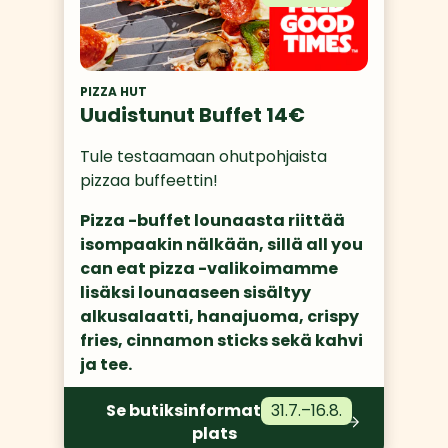
PIZZA HUT
Uudistunut Buffet 14€
Tule testaamaan ohutpohjaista 
pizzaa buffeettin!
Pizza -buffet lounaasta riittää 
isompaakin nälkään, sillä all you 
can eat pizza -valikoimamme 
lisäksi lounaaseen sisältyy 
alkusalaatti, hanajuoma, crispy 
fries, cinnamon sticks sekä kahvi 
ja tee.
Se butiksinformation och
31.7.
–
16.8.
plats