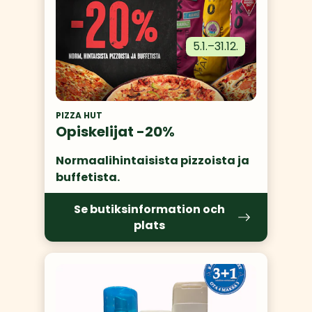
5.1.
–
31.12.
PIZZA HUT
Opiskelijat -20%
Normaalihintaisista pizzoista ja 
buffetista.
Se butiksinformation och
plats