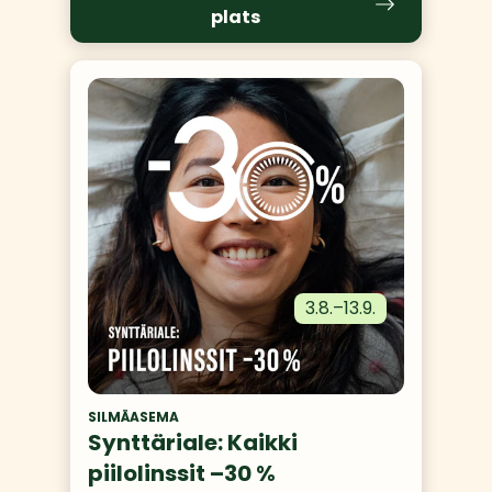
plats
3.8.
–
13.9.
SILMÄASEMA
Synttäriale: Kaikki
piilolinssit –30 %