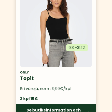
9.3.
–
31.12.
ONLY
Topit
Eri värejä, norm. 9,99€/kpl
2 kpl 15€
Se butiksinformation och