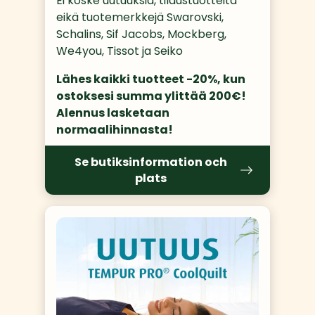
Ei koske uutuuksia, tilaustuotteita 
eikä tuotemerkkejä Swarovski, 
Schalins, Sif Jacobs, Mockberg, 
We4you, Tissot ja Seiko
Lähes kaikki tuotteet -20%, kun 
ostoksesi summa ylittää 200€! 
Alennus lasketaan 
normaalihinnasta! 
Se butiksinformation och
plats