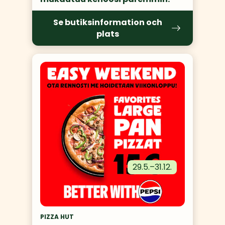
Se butiksinformation och
plats
29.5.
–
31.12.
PIZZA HUT