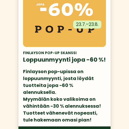
23.7.
–
23.8.
FINLAYSON POP-UP SKANSSI
Loppuunmyynti jopa -60 %!
Finlayson pop-upissa on 
loppuunmyynti, josta löydät 
tuotteita jopa -60 % 
alennuksella. 

Myymälän koko valikoima on 
vähintään -30 % alennuksessa!

Tuotteet vähenevät nopeasti, 
tule hakemaan omasi pian! 