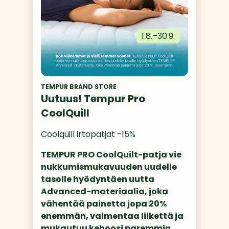
1.8.
–
30.9.
TEMPUR BRAND STORE
Uutuus! Tempur Pro
CoolQuill
Coolquill irtopatjat -15%
TEMPUR PRO CoolQuilt-patja vie 
nukkumismukavuuden uudelle 
tasolle hyödyntäen uutta 
Advanced-materiaalia, joka 
vähentää painetta jopa 20% 
enemmän, vaimentaa liikettä ja 
mukautuu kehoosi paremmin. 