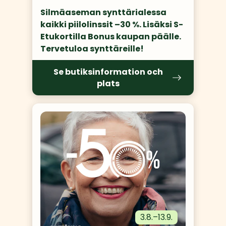
Silmäaseman synttärialessa 
kaikki piilolinssit –30 %. Lisäksi S-
Etukortilla Bonus kaupan päälle. 
Tervetuloa synttäreille! 
Se butiksinformation och
plats
3.8.
–
13.9.