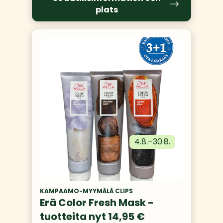
plats
4.8.
–
30.8.
KAMPAAMO-MYYMÄLÄ CLIPS
Erä Color Fresh Mask -
tuotteita nyt 14,95 €