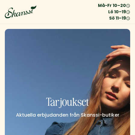
Må-Fr
10
–
20
Lö
10
–
19
Sö
11
–
19
Tarjoukset
Aktuella erbjudanden från Skanssi-butiker