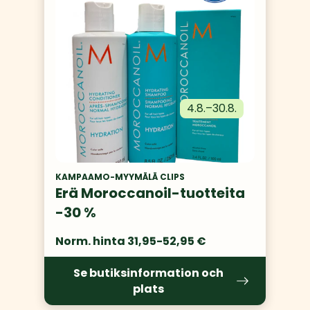
4.8.
–
30.8.
KAMPAAMO-MYYMÄLÄ CLIPS
Erä Moroccanoil-tuotteita
-30 %
Norm. hinta 31,95-52,95 €
Se butiksinformation och
plats