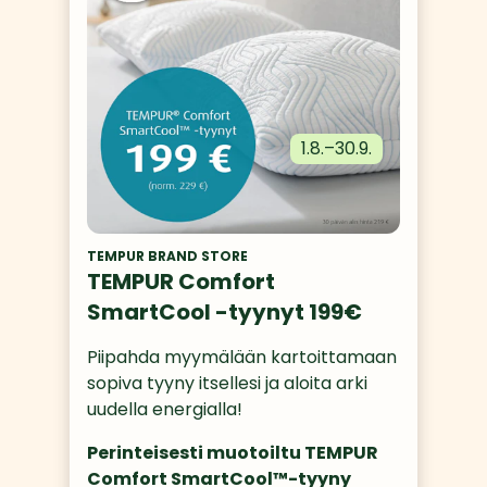
1.8.
–
30.9.
TEMPUR BRAND STORE
TEMPUR Comfort
SmartCool -tyynyt 199€
Piipahda myymälään kartoittamaan 
sopiva tyyny itsellesi ja aloita arki 
uudella energialla!
Perinteisesti muotoiltu TEMPUR 
Comfort SmartCool™-tyyny 