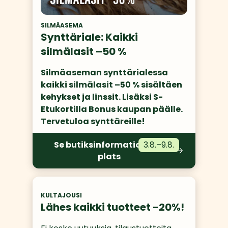
SILMÄASEMA
Synttäriale: Kaikki
silmälasit –50 %
Silmäaseman synttärialessa 
kaikki silmälasit –50 % sisältäen 
kehykset ja linssit. Lisäksi S-
Etukortilla Bonus kaupan päälle. 
Tervetuloa synttäreille! 
Se butiksinformation och
3.8.
–
9.8.
plats
KULTAJOUSI
Lähes kaikki tuotteet -20%!