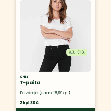
9.3.
–
31.8.
ONLY
T-paita
Eri värejä, (norm. 16,99kpl)
2 kpl 30€