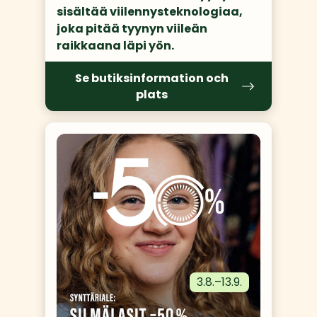
sisältää viilennysteknologiaa, 
joka pitää tyynyn viileän 
raikkaana läpi yön.
Se butiksinformation och
plats
3.8.
–
13.9.