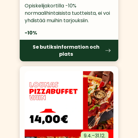
Opiskelijakortilla -10% 
normaalihintaisista tuotteista, ei voi 
yhdistää muihin tarjouksiin.
-10%
Se butiksinformation och
plats
9.4.
–
31.12.