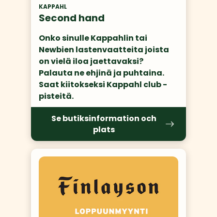
KAPPAHL
Second hand
Onko sinulle Kappahlin tai 
Newbien lastenvaatteita joista 
on vielä iloa jaettavaksi? 
Palauta ne ehjinä ja puhtaina. 
Saat kiitokseksi Kappahl club -
pisteitä.
Se butiksinformation och
plats