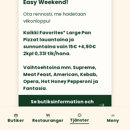
Easy Weekend!
Ota rennosti, me hoidetaan 
viikonloppu! 
Kaikki Favorites* Large Pan 
Pizzat lauantaina ja 
sunnuntaina vain 15€ +4,90€ 
2kpl 0,33l tlk/hana.

Vaihtoehtoina mm. Supreme, 
Meat Feast, American, Kebab, 
Opera, Hot Honey Pepperoni ja 
Fantasia.
Se butiksinformation och
plats
Tjänster
Butiker
Restauranger
Meny