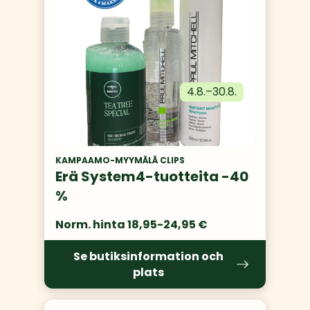
4.8.
–
30.8.
KAMPAAMO-MYYMÄLÄ CLIPS
Erä System4-tuotteita -40
%
Norm. hinta 18,95-24,95 €
Se butiksinformation och
plats