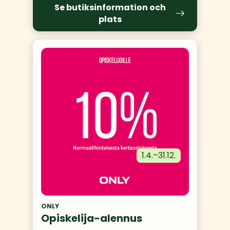
Se butiksinformation och
plats
1.4.
–
31.12.
ONLY
Opiskelija-alennus