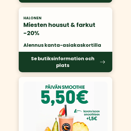
HALONEN
Miesten housut & farkut
-20%
Alennus kanta-asiakaskortilla
Se butiksinformation och
plats