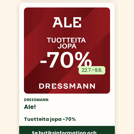
22.7.
–
9.8.
DRESSMANN
Ale!
Tuotteita jopa -70%
Se butiksinformation och