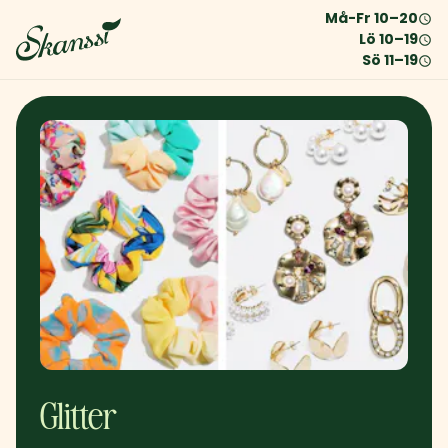
Må-Fr
10
–
20
Lö
10
–
19
Sö
11
–
19
Glitter