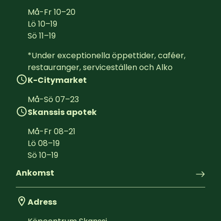
Må-Fr
10
–
20
Lö
10
–
19
Sö
11
–
19
*Under exceptionella öppettider, caféer, 
restauranger, serviceställen och Alko
K-Citymarket
Må-Sö
07
–
23
Skanssis apotek
Må-Fr
08
–
21
Lö
08
–
19
Sö
10
–
19
Ankomst
Adress