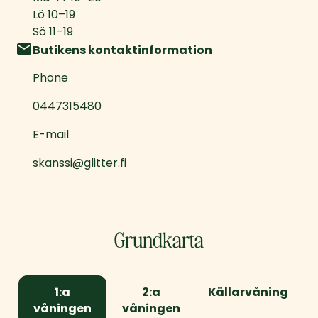
Lö
10
–
19
Sö
11
–
19
Butikens kontaktinformation
Phone
0447315480
E-mail
skanssi@glitter.fi
Grundkarta
1:a
2:a
Källarvåning
våningen
våningen