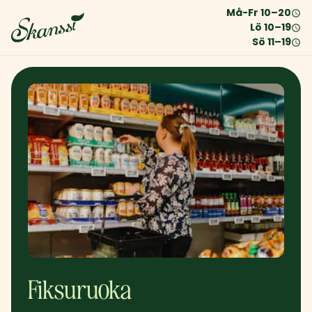
Må-Fr
10
–
20
Lö
10
–
19
Sö
11
–
19
Fiksuruoka