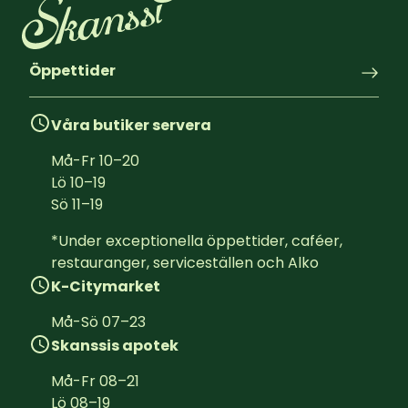
Öppettider
Våra butiker servera
Må-Fr
10
–
20
Lö
10
–
19
Sö
11
–
19
*Under exceptionella öppettider, caféer, 
restauranger, serviceställen och Alko
K-Citymarket
Må-Sö
07
–
23
Skanssis apotek
Må-Fr
08
–
21
Lö
08
–
19