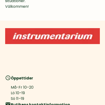
situationer.

Välkommen!
Öppettider
Må-Fr
10
–
20
Lö
10
–
19
Sö
11
–
19
Butikens kontaktinformation