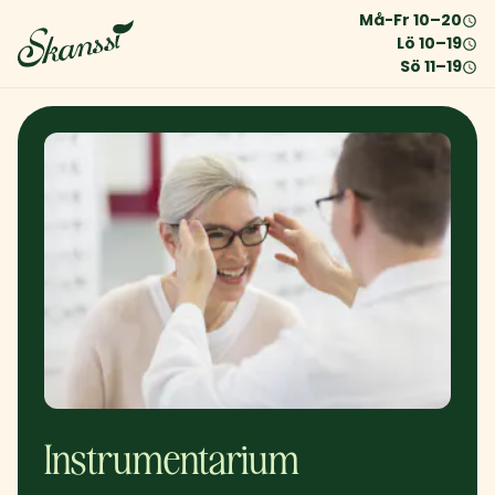
Må-Fr
10
–
20
Lö
10
–
19
Sö
11
–
19
Instrumentarium