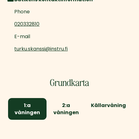
Phone
020332810
E-mail
turku.skanssi@instru.fi
Grundkarta
1:a
2:a
Källarvåning
våningen
våningen