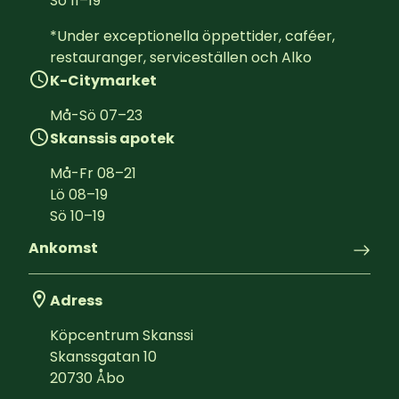
Sö
11
–
19
*Under exceptionella öppettider, caféer, 
restauranger, serviceställen och Alko
K-Citymarket
Må-Sö
07
–
23
Skanssis apotek
Må-Fr
08
–
21
Lö
08
–
19
Sö
10
–
19
Ankomst
Adress
Köpcentrum Skanssi
Skanssgatan 10
20730
Åbo