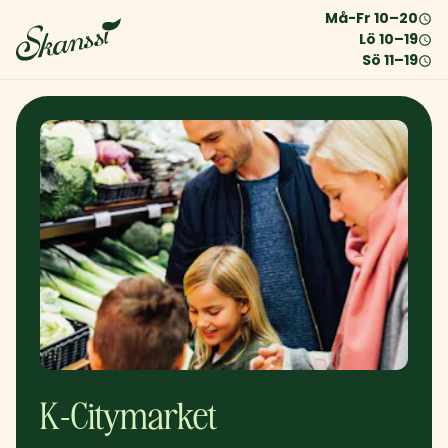
Må-Fr
10
–
20
Lö
10
–
19
Sö
11
–
19
K-Citymarket