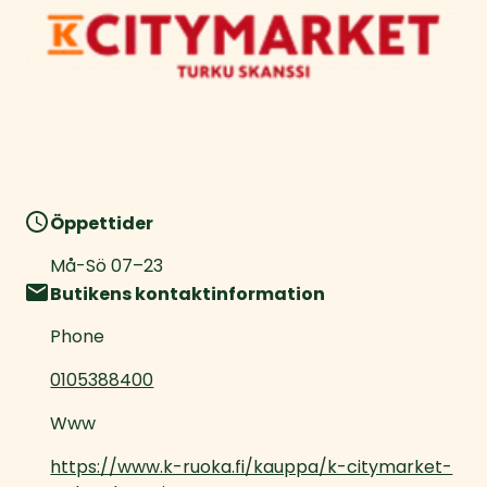
Öppettider
Må-Sö
07
–
23
Butikens kontaktinformation
Phone
0105388400
Www
https://www.k-ruoka.fi/kauppa/k-citymarket-