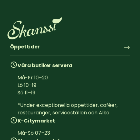
Öppettider
Våra butiker servera
Må-Fr
10
–
20
Lö
10
–
19
Sö
11
–
19
*Under exceptionella öppettider, caféer, 
restauranger, serviceställen och Alko
K-Citymarket
Må-Sö
07
–
23