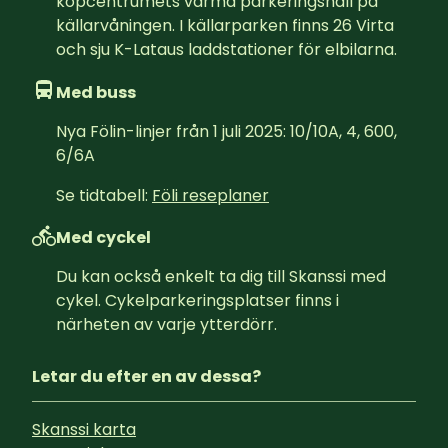
köpcentrumets varma parkeringshall på 
källarvåningen. I källarparken finns 26 Virta 
och sju K-Lataus laddstationer för elbilarna.
Med buss
Nya Fölin-linjer från 1 juli 2025: 10/10A, 4, 600, 
6/6A
Se tidtabell: 
Föli reseplaner
Med cyckel
Du kan också enkelt ta dig till Skanssi med 
cykel. Cykelparkeringsplatser finns i 
närheten av varje ytterdörr.
Letar du efter en av dessa?
Skanssi karta