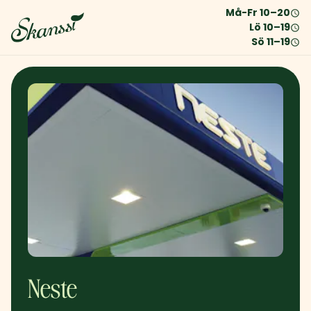
Må-Fr
10
–
20
Lö
10
–
19
Sö
11
–
19
Neste