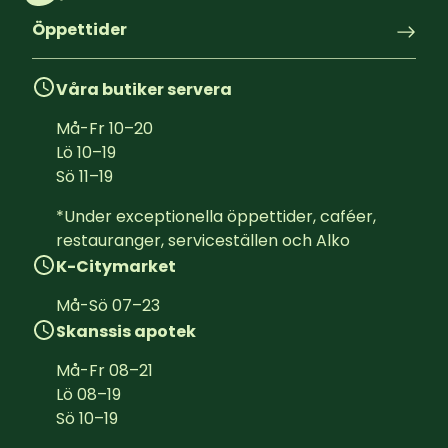
Öppettider
Våra butiker servera
Må-Fr
10
–
20
Lö
10
–
19
Sö
11
–
19
*Under exceptionella öppettider, caféer, 
restauranger, serviceställen och Alko
K-Citymarket
Må-Sö
07
–
23
Skanssis apotek
Må-Fr
08
–
21
Lö
08
–
19
Sö
10
–
19