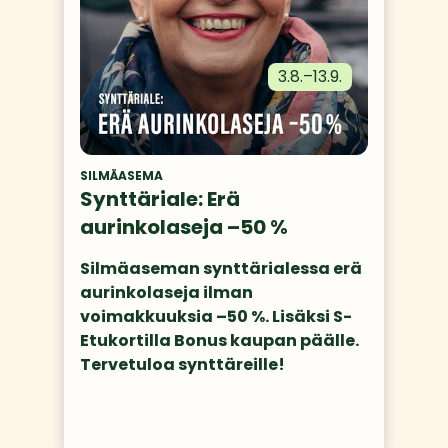
3.8.
–
13.9.
SILMÄASEMA
Synttäriale: Erä
aurinkolaseja –50 %
Silmäaseman synttärialessa erä 
aurinkolaseja ilman 
voimakkuuksia –50 %. Lisäksi S-
Etukortilla Bonus kaupan päälle. 
Tervetuloa synttäreille! 