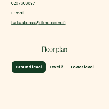
0207608897
E-mail
turku.skanssi@silmaasema.fi
Floor plan
Ground level
Level 2
Lower level