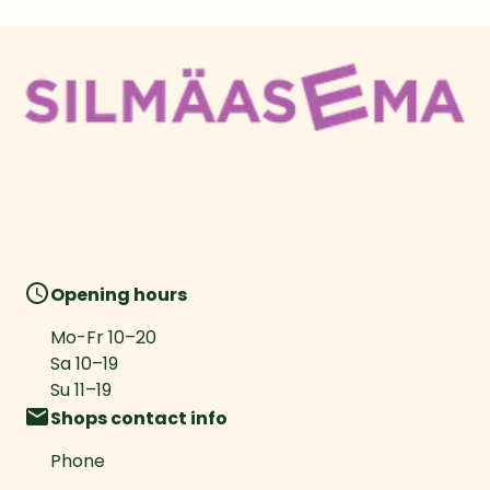
Opening hours
Mo-Fr
10
–
20
Sa
10
–
19
Su
11
–
19
Shops contact info
Phone