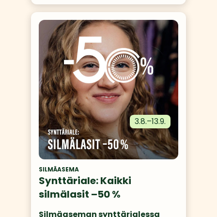
3.8.
–
13.9.
SILMÄASEMA
Synttäriale: Kaikki
silmälasit –50 %
Silmäaseman synttärialessa 