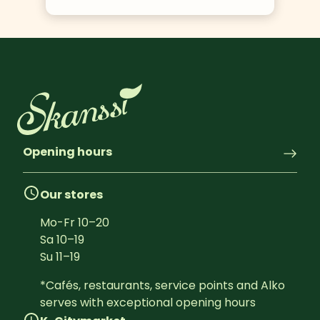
Opening hours
Our stores
Mo-Fr
10
–
20
Sa
10
–
19
Su
11
–
19
*Cafés, restaurants, service points and Alko 
serves with exceptional opening hours