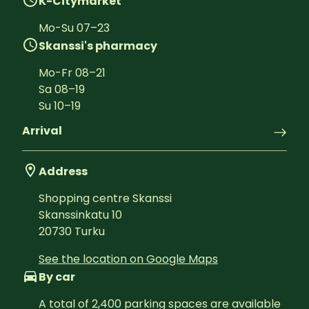
K-Citymarket
Mo-Su
07
–
23
Skanssi's pharmacy
Mo-Fr
08
–
21
Sa
08
–
19
Su
10
–
19
Arrival
Address
Shopping centre Skanssi
Skanssinkatu 10
20730
Turku
See the location on Google Maps
By car
A total of 2,400 parking spaces are available 