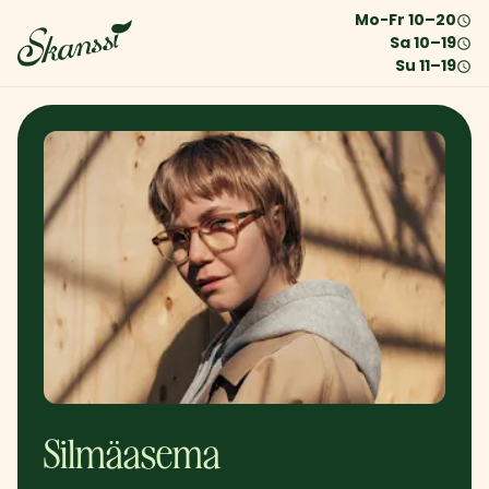
Mo-Fr
10
–
20
Sa
10
–
19
Su
11
–
19
Silmäasema