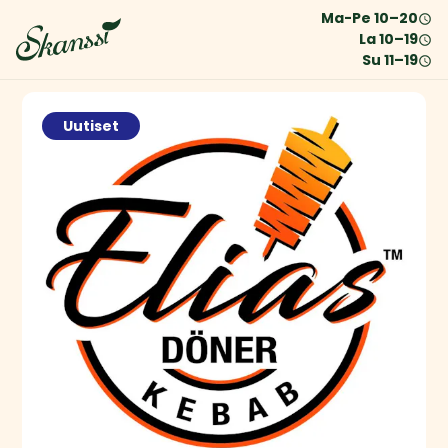
Ma-Pe
10
–
20
La
10
–
19
Su
11
–
19
Uutiset