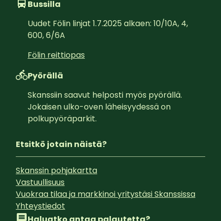
Bussilla
Uudet Fölin linjat 1.7.2025 alkaen: 10/10A, 4, 
600, 6/6A
Fölin reittiopas
Pyörällä
Skanssiin saavut helposti myös pyörällä. 
Jokaisen ulko-oven läheisyydessä on 
polkupyöräparkit.
Etsitkö jotain näistä?
Skanssin pohjakartta
Vastuullisuus
Vuokraa tilaa ja markkinoi yritystäsi Skanssissa
Yhteystiedot
Haluatko antaa palautetta?