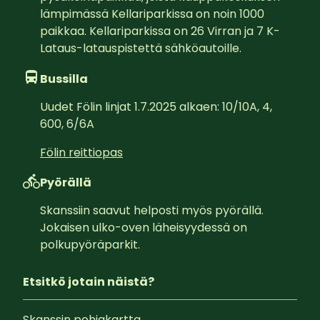
lämpimässä Kellariparkissa on noin 1000 
paikkaa. Kellariparkissa on 26 Virran ja 7 K-
Lataus-latauspistettä sähköautoille.
Bussilla
Uudet Fölin linjat 1.7.2025 alkaen: 10/10A, 4, 
600, 6/6A
Fölin reittiopas
Pyörällä
Skanssiin saavut helposti myös pyörällä. 
Jokaisen ulko-oven läheisyydessä on 
polkupyöräparkit.
Etsitkö jotain näistä?
Skanssin pohjakartta