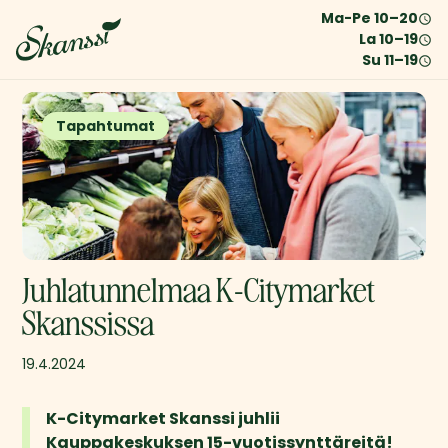
Ma-Pe
10
–
20
La
10
–
19
Su
11
–
19
Tapahtumat
Juhlatunnelmaa K-Citymarket
Skanssissa
19.4.2024
K-Citymarket Skanssi juhlii 
Kauppakeskuksen 15-vuotissynttäreitä!