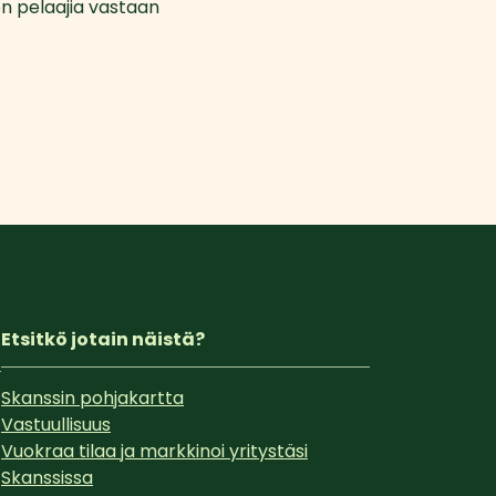
n pelaajia vastaan
Etsitkö jotain näistä?
Skanssin pohjakartta
Vastuullisuus
Vuokraa tilaa ja markkinoi yritystäsi
Skanssissa