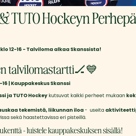
 & TUTO Hockeyn Perhepä
 klo 12-16 - Talviloma alkaa Skanssista!
n talvilomastartti🏒💙
12-16 | Kauppakeskus Skanssi
si ja TUTO Hockey
 kutsuvat kaikki perheet mukaan 
kok
uskaa tekemistä, liikunnan iloa 
-  useita 
aktiviteetti
ssa sekä haastettavissa eri pisteillä. 
lukenttä - luistele kauppakeskuksen sisällä!