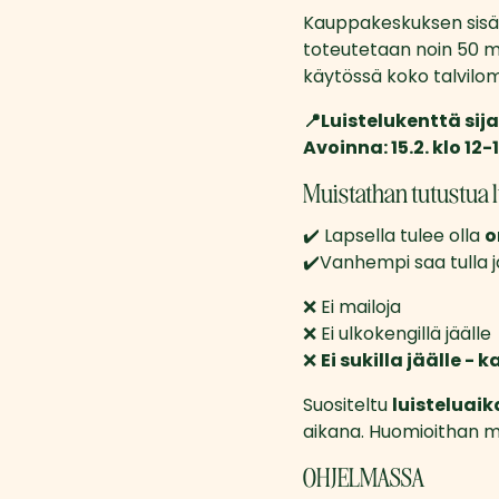
Kauppakeskuksen sisäll
toteutetaan noin 50 m
käytössä koko talvilom
📍Luistelukenttä sija
Avoinna: 15.2. klo 12-
Muistathan tutustua l
✔️ Lapsella tulee olla 
o
✔️Vanhempi saa tulla jää
❌ Ei mailoja
❌ Ei ulkokengillä jäälle
❌ 
Ei sukilla jäälle -
Suositeltu 
luisteluaik
aikana. Huomioithan muu
OHJELMASSA