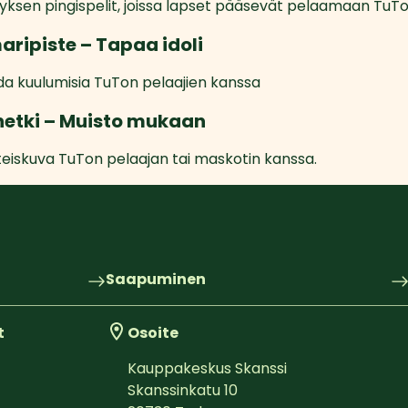
ksen pingispelit, joissa lapset pääsevät pelaamaan TuTo
aripiste – Tapaa idoli
da kuulumisia TuTon pelaajien kanssa
hetki – Muisto mukaan
teiskuva TuTon pelaajan tai maskotin kanssa.
Saapuminen
t
Osoite
Kauppakeskus Skanssi
Skanssinkatu 10