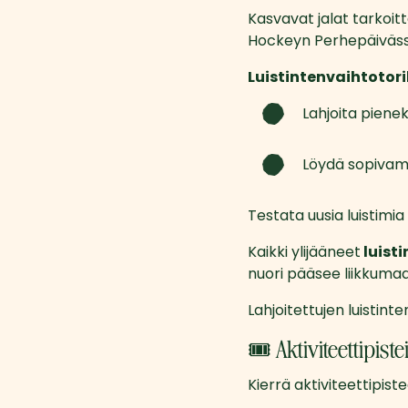
Kasvavat jalat tarkoit
Hockeyn Perhepäivässä 
Luistintenvaihtotori
Lahjoita pienek
Löydä sopivamp
Testata uusia luistimia 
Kaikki ylijääneet
 luis
nuori pääsee liikkuma
Lahjoitettujen luistinten
🎟️ Aktiviteettipis
Kierrä aktiviteettipist