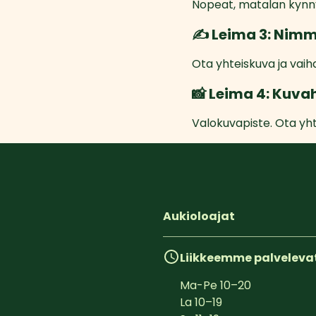
Nopeat, matalan kynny
✍️ Leima 3: Nimm
Ota yhteiskuva ja vaih
📸 Leima 4: Kuva
Valokuvapiste. Ota yh
Aukioloajat
Liikkeemme palveleva
Ma-Pe
10
–
20
La
10
–
19