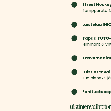
Street Hockey
Temppurata & t
Luistelua INI
Tapaa TUTO-
Nimmarit & yh
Kasvomaalau
Luistintenvai
Tuo pieneksi j
Fanituotepo
Luistintenvaihtotori