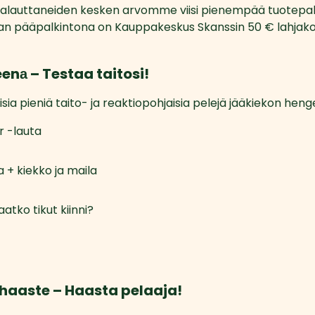
palauttaneiden kesken arvomme viisi pienempää tuotepalk
n pääpalkintona on Kauppakeskus Skanssin 50 € lahjakor
eenа – Testaa taitosi!
sia pieniä taito- ja reaktiopohjaisia pelejä jääkiekon heng
 -lauta
 + kiekko ja maila
aatko tikut kiinni?
ishaaste – Haasta pelaaja!