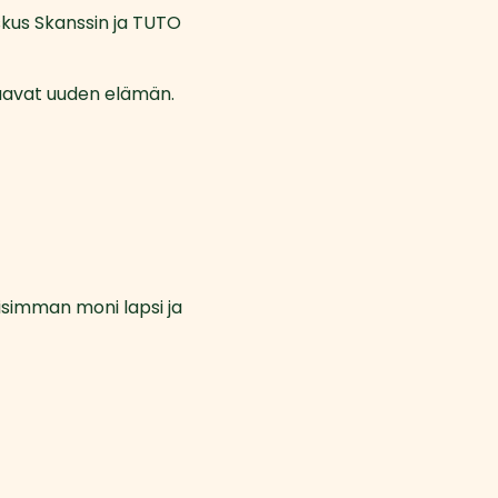
skus Skanssin ja TUTO 
saavat uuden elämän.
isimman moni lapsi ja 