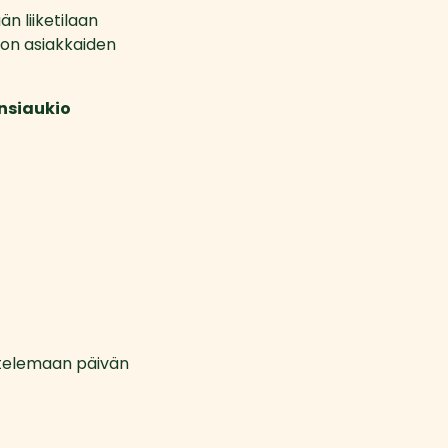
 liiketilaan 
 on asiakkaiden 
änsiaukio
telemaan päivän 