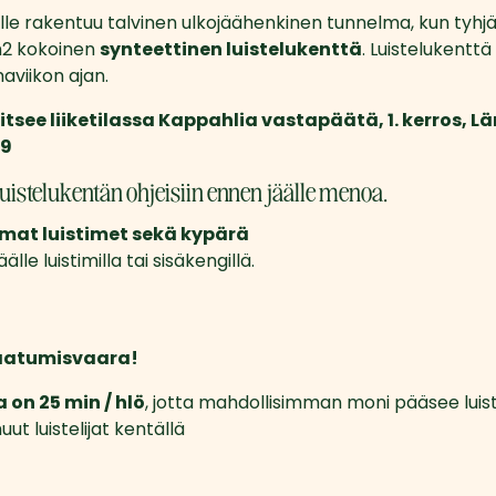
e rakentuu talvinen ulkojäähenkinen tunnelma, kun tyhjään
2 kokoinen 
synteettinen luistelukenttä
. Luistelukenttä
aviikon ajan.
itsee liiketilassa Kappahlia vastapäätä, 1. kerros, L
19
uistelukentän ohjeisiin ennen jäälle menoa.
mat luistimet sekä kypärä
lle luistimilla tai sisäkengillä. 
 kaatumisvaara!
a on 25 min / hlö
, jotta mahdollisimman moni pääsee luis
t luistelijat kentällä