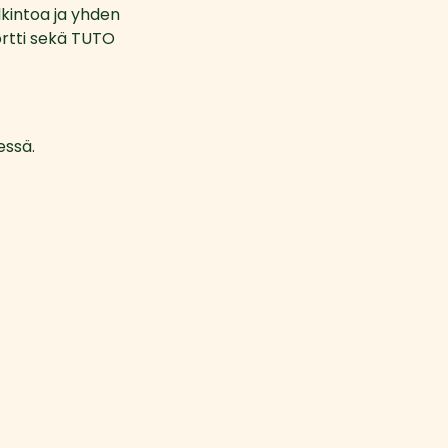
intoa ja yhden 
tti sekä TUTO 
essä.