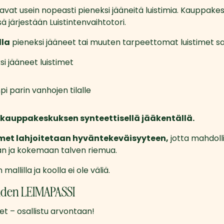
tavat usein nopeasti pieneksi jääneitä luistimia. Kauppake
järjestään Luistintenvaihtotori.
lla
 pieneksi jääneet tai muuten tarpeettomat luistimet 
si jääneet luistimet
i parin vanhojen tilalle
kauppakeskuksen synteettisellä jääkentällä. 
timet lahjoitetaan hyväntekeväisyyteen,
 jotta mahdoll
an ja kokemaan talven riemua.
 mallilla ja koolla ei ole väliä.
teiden LEIMAPASSI
eet – osallistu arvontaan!