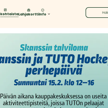
nkohtaista
Lahjakortti
Info