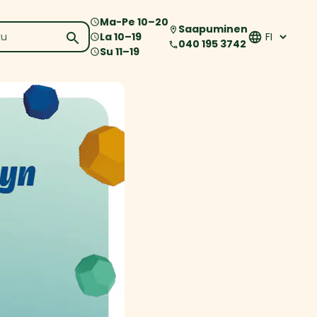
Ma-Pe
10
–
20
Saapuminen
La
10
–
19
040 195 3742
Su
11
–
19