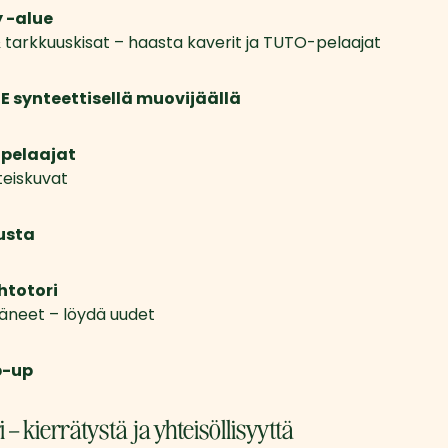
 -alue
arkkuuskisat – haasta kaverit ja TUTO-pelaajat
CE synteettisellä muovijäällä
pelaajat
teiskuvat
sta 
htotori
ääneet – löydä uudet
p-up
 – kierrätystä ja yhteisöllisyyttä