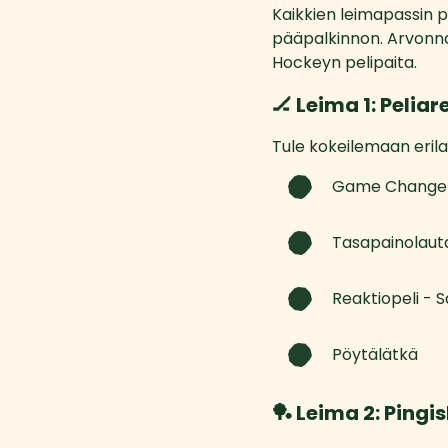
Kaikkien leimapassin 
pääpalkinnon. Arvonna
Hockeyn pelipaita.
🏒 Leima 1: Peliar
Tule kokeilemaan erilai
Game Changer
Tasapainolauta
Reaktiopeli - S
Pöytälätkä
🏓 Leima 2: Ping