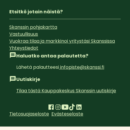
Etsitkö jotain näistä?
Skanssin pohjakartta
Vastuullisuus
Vuokraa tilaa ja markkinoi yritystäsi Skanssissa
Yhteystiedot
Haluatko antaa palautetta?
Lähetä palautteesi
infopiste@skanssi.fi
Uutiskirje
Tilaa tästä Kauppakeskus Skanssin uutiskirje
Tietosuojaseloste
Evästeseloste