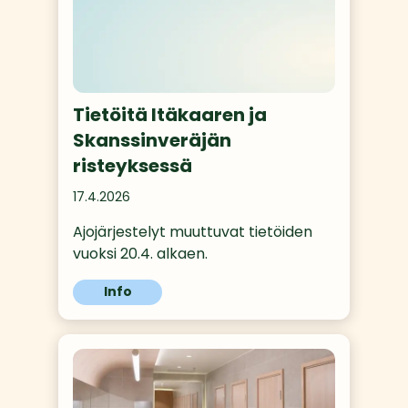
Tietöitä Itäkaaren ja
Skanssinveräjän
risteyksessä
17.4.2026
Ajojärjestelyt muuttuvat tietöiden 
vuoksi 20.4. alkaen.
Info