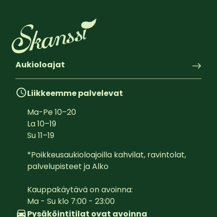
Aukioloajat
Liikkeemme palvelevat
Ma-Pe
10
–
20
La
10
–
19
Su
11
–
19
*Poikkeusaukioloajoilla kahvilat, ravintolat, 
palvelupisteet ja Alko

Kauppakäytävä on avoinna:  

Ma - Su klo 7:00 - 23:00
Pysäköintitilat ovat avoinna