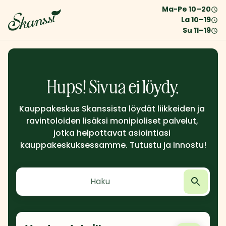
Ma-Pe
10
–
20
La
10
–
19
Su
11
–
19
Hups! Sivua ei löydy.
Kauppakeskus Skanssista löydät liikkeiden ja 
ravintoloiden lisäksi monipioliset palvelut, 
jotka helpottavat asiointiasi 
kauppakeskuksessamme. Tutustu ja innostu!