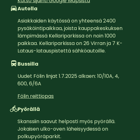
Katso sijainti Google Mapsista
Autolla
Asiakkaiden käytössä on yhteensä 2400 
pysäköintipaikkaa, joista kauppakeskuksen 
lämpimässä Kellariparkissa on noin 1000 
paikkaa. Kellariparkissa on 26 Virran ja 7 K-
Lataus-latauspistettä sähköautoille.
Bussilla
Uudet Fölin linjat 1.7.2025 alkaen: 10/10A, 4, 
600, 6/6A
Fölin reittiopas
Pyörällä
Skanssiin saavut helposti myös pyörällä. 
Jokaisen ulko-oven läheisyydessä on 
polkupyöräparkit.