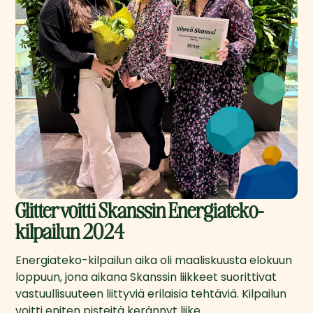
Glitter voitti Skanssin Energiateko-
kilpailun 2024
Energiateko-kilpailun aika oli maaliskuusta elokuun 
loppuun, jona aikana Skanssin liikkeet suorittivat 
vastuullisuuteen liittyviä erilaisia tehtäviä. Kilpailun 
voitti eniten pisteitä kerännyt liike.