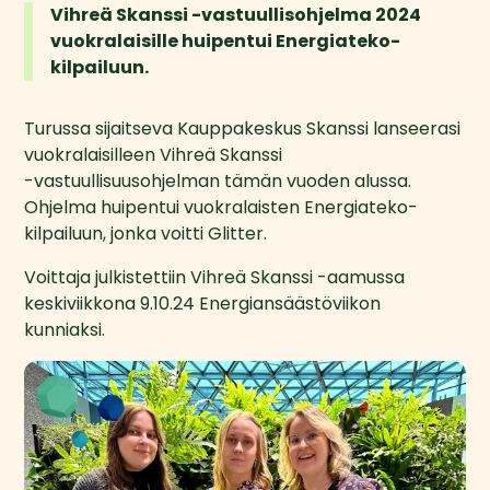
Vihreä Skanssi -vastuullisohjelma 2024 
vuokralaisille huipentui Energiateko-
kilpailuun.
Turussa sijaitseva Kauppakeskus Skanssi lanseerasi 
vuokralaisilleen Vihreä Skanssi
-vastuullisuusohjelman tämän vuoden alussa. 
Ohjelma huipentui vuokralaisten Energiateko-
kilpailuun, jonka voitti Glitter. 
Voittaja julkistettiin Vihreä Skanssi -aamussa 
keskiviikkona 9.10.24 Energiansäästöviikon 
kunniaksi.