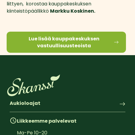
liittyen,  korostaa kauppakeskuksen 
kiinteistöpäällikkö 
Markku Koskinen.
Lue lisää kauppakeskuksen
vastuullisuusteoista
Aukioloajat
Liikkeemme palvelevat
Ma-Pe
10
–
20