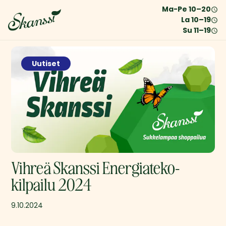
Ma-Pe
10
–
20
La
10
–
19
Su
11
–
19
Uutiset
Vihreä Skanssi Energiateko-
kilpailu 2024
9.10.2024