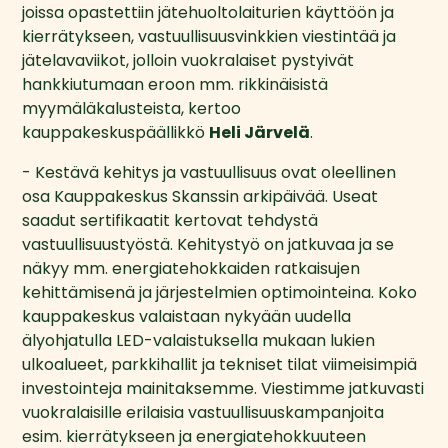
joissa opastettiin jätehuoltolaiturien käyttöön ja 
kierrätykseen, vastuullisuusvinkkien viestintää ja 
jätelavaviikot, jolloin vuokralaiset pystyivät 
hankkiutumaan eroon mm. rikkinäisistä 
myymäläkalusteista, kertoo 
kauppakeskuspäällikkö 
Heli Järvelä
. 
- Kestävä kehitys ja vastuullisuus ovat oleellinen 
osa Kauppakeskus Skanssin arkipäivää. Useat 
saadut sertifikaatit kertovat tehdystä 
vastuullisuustyöstä. Kehitystyö on jatkuvaa ja se 
näkyy mm. energiatehokkaiden ratkaisujen 
kehittämisenä ja järjestelmien optimointeina. Koko 
kauppakeskus valaistaan nykyään uudella 
älyohjatulla LED-valaistuksella mukaan lukien 
ulkoalueet, parkkihallit ja tekniset tilat viimeisimpiä 
investointeja mainitaksemme. Viestimme jatkuvasti 
vuokralaisille erilaisia vastuullisuuskampanjoita 
esim. kierrätykseen ja energiatehokkuuteen 