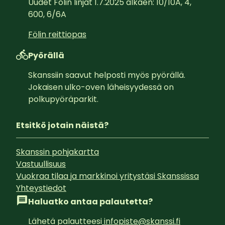
Uudet Fölin linjat 1.7.2025 alkaen: 10/10A, 4, 
600, 6/6A
Fölin reittiopas
Pyörällä
Skanssiin saavut helposti myös pyörällä. 
Jokaisen ulko-oven läheisyydessä on 
polkupyöräparkit.
Etsitkö jotain näistä?
Skanssin pohjakartta
Vastuullisuus
Vuokraa tilaa ja markkinoi yritystäsi Skanssissa
Yhteystiedot
Haluatko antaa palautetta?
Lähetä palautteesi
infopiste@skanssi.fi