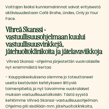
Voittajan lisäksi kunniamaininnat saivat erityisestä 
aktiivisuudestaan Café Brahe, Lindex, Only ja Your 
Face. 
Vihreä Skanssi -
vastuullisuusohjelmaan kuului
vastuullisuusvinkkejä,
jätehuoltoklinikoita ja jätelavaviikkoja
 Vihreä Skanssi -ohjelma järjestettiin vuokralaisille 
nyt ensimmäistä kertaa
- Kauppakeskuksena olemme jo toteuttaneet 
useita kestävään kehitykseen liittyviä 
toimenpiteitä, ja nyt toivoimme vuokralaiset 
mukaan vastuullisuustalkoisiin. Tästä syystä 
kehitimme Vihreä Skanssi-vastuullisuusohjelman. 
Ohjelma piti sisällään mm. jätehuoltoklinikoita, 