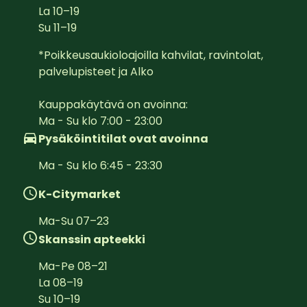
La
10
–
19
Su
11
–
19
*Poikkeusaukioloajoilla kahvilat, ravintolat, 
palvelupisteet ja Alko

Kauppakäytävä on avoinna:  

Ma - Su klo 7:00 - 23:00
Pysäköintitilat ovat avoinna
Ma - Su klo 6:45 - 23:30
K-Citymarket
Ma-Su
07
–
23
Skanssin apteekki
Ma-Pe
08
–
21
La
08
–
19
Su
10
–
19