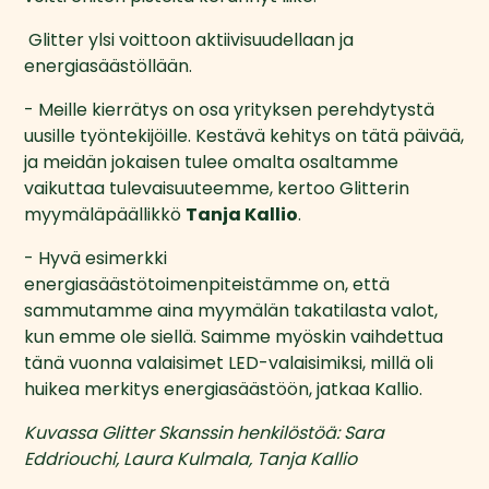
 Glitter ylsi voittoon aktiivisuudellaan ja 
energiasäästöllään.
- Meille kierrätys on osa yrityksen perehdytystä 
uusille työntekijöille. Kestävä kehitys on tätä päivää, 
ja meidän jokaisen tulee omalta osaltamme 
vaikuttaa tulevaisuuteemme, kertoo Glitterin 
myymäläpäällikkö 
Tanja Kallio
. 
- Hyvä esimerkki 
energiasäästötoimenpiteistämme on, että 
sammutamme aina myymälän takatilasta valot, 
kun emme ole siellä. Saimme myöskin vaihdettua 
tänä vuonna valaisimet LED-valaisimiksi, millä oli 
huikea merkitys energiasäästöön, jatkaa Kallio.
Kuvassa Glitter Skanssin henkilöstöä: Sara 
Eddriouchi, Laura Kulmala, Tanja Kallio