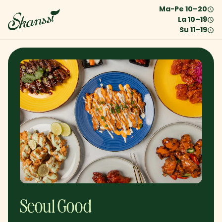
Ma-Pe
10
–
20
La
10
–
19
Su
11
–
19
Seoul Good