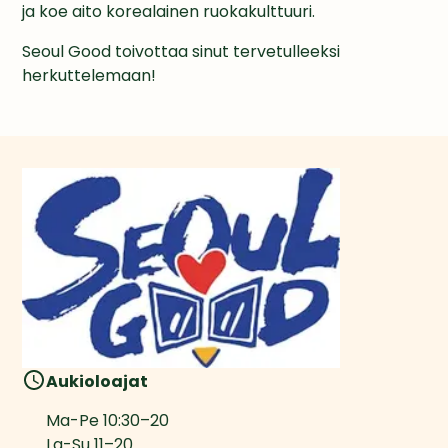
ja koe aito korealainen ruokakulttuuri. 
Seoul Good toivottaa sinut tervetulleeksi 
herkuttelemaan!
Aukioloajat
Ma-Pe
10:30
–
20
La-Su
11
–
20