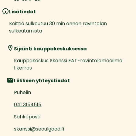
Lisätiedot
Keittiö sulkeutuu 30 min ennen ravintolan 
sulkeutumista
Sijainti kauppakeskuksessa
Kauppakeskus Skanssi EAT-ravintolamaailma 
1.kerros
Liikkeen yhteystiedot
Puhelin
041 3154515
Sähköposti
skanssi@seoulgood.fi