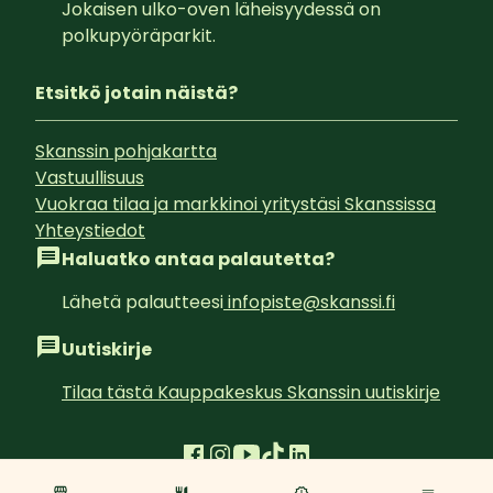
Jokaisen ulko-oven läheisyydessä on 
polkupyöräparkit.
Etsitkö jotain näistä?
Skanssin pohjakartta
Vastuullisuus
Vuokraa tilaa ja markkinoi yritystäsi Skanssissa
Yhteystiedot
Haluatko antaa palautetta?
Lähetä palautteesi
infopiste@skanssi.fi
Uutiskirje
Tilaa tästä Kauppakeskus Skanssin uutiskirje
Tietosuojaseloste
Evästeseloste