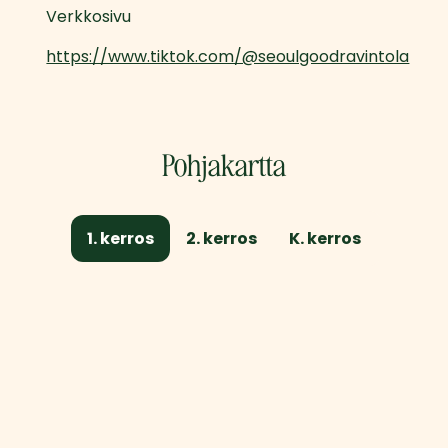
Verkkosivu
https://www.tiktok.com/@seoulgoodravintola
Pohjakartta
1. kerros
2. kerros
K. kerros