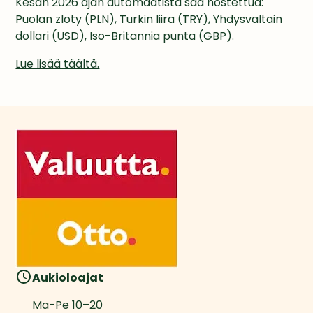
Kesän 2026 ajan automaatista saa nostettua: 
Puolan zloty (PLN), Turkin liira (TRY), Yhdysvaltain 
dollari (USD), Iso-Britannia punta (GBP).
Lue lisää täältä.
Aukioloajat
Ma-Pe
10
–
20