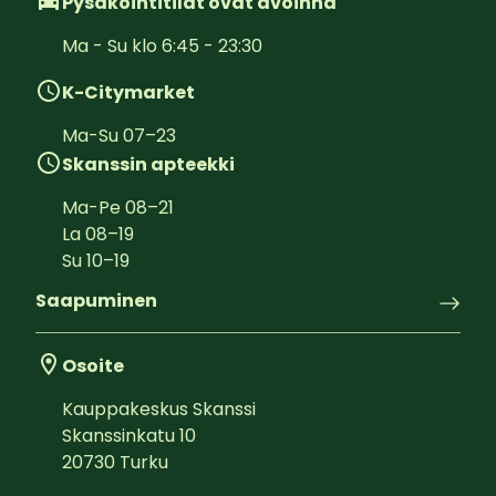
Pysäköintitilat ovat avoinna
Ma - Su klo 6:45 - 23:30
K-Citymarket
Ma-Su
07
–
23
Skanssin apteekki
Ma-Pe
08
–
21
La
08
–
19
Su
10
–
19
Saapuminen
Osoite
Kauppakeskus Skanssi
Skanssinkatu 10
20730
Turku