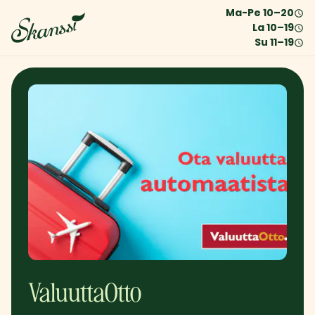
Ma-Pe
10
–
20
La
10
–
19
Su
11
–
19
ValuuttaOtto