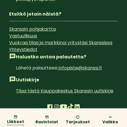
Etsitkö jotain näistä?
Skanssin pohjakartta
Vastuullisuus
Vuokraa tilaa ja markkinoi yritystäsi Skanssissa
Yhteystiedot
Haluatko antaa palautetta?
Lähetä palautteesi
infopiste@skanssi.fi
Uutiskirje
Tilaa tästä Kauppakeskus Skanssin uutiskirje
Tietosuojaseloste
Evästeseloste
Liikkeet
Ravintolat
Tarjoukset
Valikko