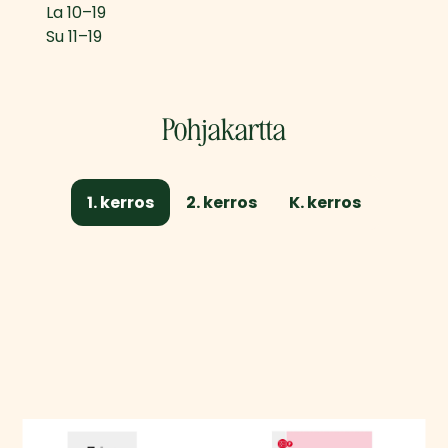
La
10
–
19
Su
11
–
19
Pohjakartta
1. kerros
2. kerros
K. kerros