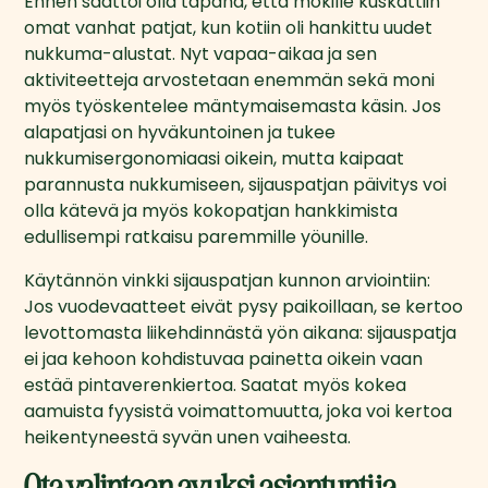
Ennen saattoi olla tapana, että mökille kuskattiin 
omat vanhat patjat, kun kotiin oli hankittu uudet 
nukkuma-alustat. Nyt vapaa-aikaa ja sen 
aktiviteetteja arvostetaan enemmän sekä moni 
myös työskentelee mäntymaisemasta käsin. Jos 
alapatjasi on hyväkuntoinen ja tukee 
nukkumisergonomiaasi oikein, mutta kaipaat 
parannusta nukkumiseen, sijauspatjan päivitys voi 
olla kätevä ja myös kokopatjan hankkimista 
edullisempi ratkaisu paremmille yöunille.
Käytännön vinkki sijauspatjan kunnon arviointiin: 
Jos vuodevaatteet eivät pysy paikoillaan, se kertoo 
levottomasta liikehdinnästä yön aikana: sijauspatja 
ei jaa kehoon kohdistuvaa painetta oikein vaan 
estää pintaverenkiertoa. Saatat myös kokea 
aamuista fyysistä voimattomuutta, joka voi kertoa 
heikentyneestä syvän unen vaiheesta.
Ota valintaan avuksi asiantuntija