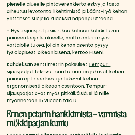
pienelle alueelle pintaverenkierto estyy ja tästä 
aiheutuu levotonta liikehtimistä ja kääntyilyä kehon 
yrittäessä suojella kudoksia hapenpuutteelta.
– Hyvä sijauspatja siis jakaa kehoon kohdistuvan 
paineen laajalle alueelle, mutta antaa myös 
vartalolle tukea, jolloin kehon asento pysyy 
fysiologisesti oikeanlaisena, kertoo Hiseni.
Kahdeksan senttimetrin paksuiset 
Tempur-
sijauspatjat
 tekevät juuri tämän: ne jakavat kehon 
painon optimaalisesti ja tukevat kehoa 
ergonomisesti oikeaan asentoon. Tempur-
sijauspatjat ovat myös pitkäikäisiä, sillä niille 
myönnetään 15 vuoden takuu.
Ennen petarin hankkimista – varmista
mökkipatjan kunto