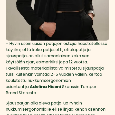
– Hyvin usein uusien patjojen ostajia haastatellessa 
käy ilmi, että koko patjasetti, eli alapatja ja 
sijauspatja, on ollut samanlainen koko sen 
käyttöiän ajan, esimerkiksi jopa 12 vuotta. 
Tavallisesta materiaalista valmistettu sijauspatja 
tulisi kuitenkin vaihtaa 2–5 vuoden välein, kertoo 
koulutettu nukkumisergonomian 
asiantuntija 
Adelina Hiseni
 Skanssin Tempur 
Brand Storesta.
Sijauspatjan alla oleva patja luo ryhdin 
nukkumisergonomialle eli se linjaa kehon asennon 