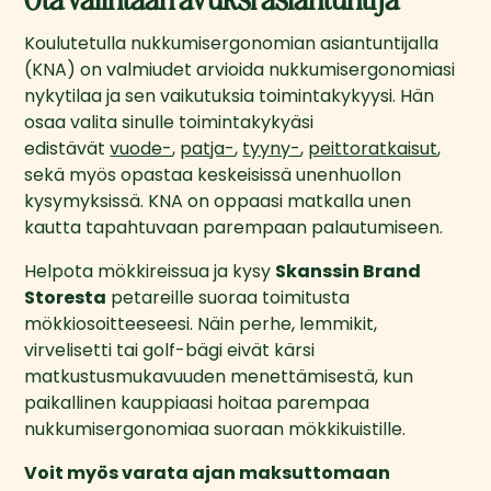
Koulutetulla nukkumisergonomian asiantuntijalla 
(KNA) on valmiudet arvioida nukkumisergonomiasi 
nykytilaa ja sen vaikutuksia toimintakykyysi. Hän 
osaa valita sinulle toimintakykyäsi 
edistävät 
vuode-
, 
patja-
, 
tyyny-
, 
peittoratkaisut
, 
sekä myös opastaa keskeisissä unenhuollon 
kysymyksissä. KNA on oppaasi matkalla unen 
kautta tapahtuvaan parempaan palautumiseen.
Helpota mökkireissua ja kysy 
Skanssin Brand 
Storesta
 petareille suoraa toimitusta 
mökkiosoitteeseesi. Näin perhe, lemmikit, 
virvelisetti tai golf-bägi eivät kärsi 
matkustusmukavuuden menettämisestä, kun 
paikallinen kauppiaasi hoitaa parempaa 
nukkumisergonomiaa suoraan mökkikuistille.
Voit myös varata ajan maksuttomaan 