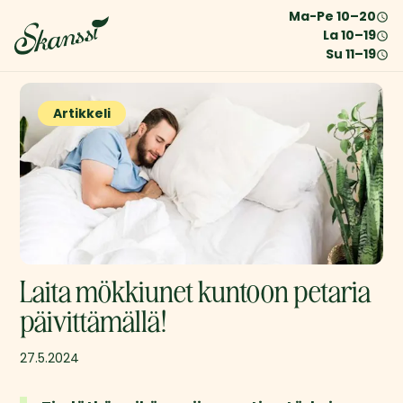
Ma-Pe
10
–
20
La
10
–
19
Su
11
–
19
Artikkeli
Laita mökkiunet kuntoon petaria
päivittämällä!
27.5.2024