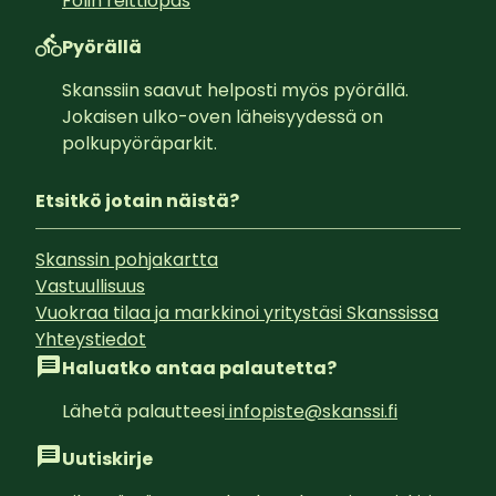
Fölin reittiopas
Pyörällä
Skanssiin saavut helposti myös pyörällä. 
Jokaisen ulko-oven läheisyydessä on 
polkupyöräparkit.
Etsitkö jotain näistä?
Skanssin pohjakartta
Vastuullisuus
Vuokraa tilaa ja markkinoi yritystäsi Skanssissa
Yhteystiedot
Haluatko antaa palautetta?
Lähetä palautteesi
infopiste@skanssi.fi
Uutiskirje