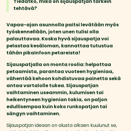
Tiedätkö, mikä on sijauspatjan tärkein 
tehtävä? 
Vapaa-ajan asunnolla paitsi levätään myös 
työskennellään, joten unen tulisi olla 
palauttavaa. Koska hyvä sijauspatja voi 
pelastaa kesäloman, kannattaa tutustua 
tähän pikainfoon petareista!
Sijauspatjalla on monta roolia: helpottaa 
petaamista, parantaa vuoteen hygieniaa, 
vähentää kehoon kohdistuvaa painetta sekä 
antaa vartalolle tukea. Sijauspatjan 
vaihtaminen useammin, kulumisen tai 
heikentyneen hygienian takia, on paljon 
edullisempaa kuin koko runkopatjan tai 
sängyn vaihtaminen.
Sijauspatjan ideaan on alusta alkaen kuulunut se, 