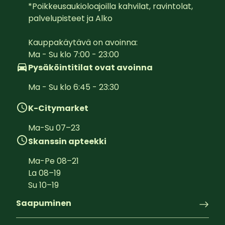
*Poikkeusaukioloajoilla kahvilat, ravintolat, 
palvelupisteet ja Alko

Kauppakäytävä on avoinna:  

Ma - Su klo 7:00 - 23:00
Pysäköintitilat ovat avoinna
Ma - Su klo 6:45 - 23:30
K-Citymarket
Ma-Su
07
–
23
Skanssin apteekki
Ma-Pe
08
–
21
La
08
–
19
Su
10
–
19
Saapuminen