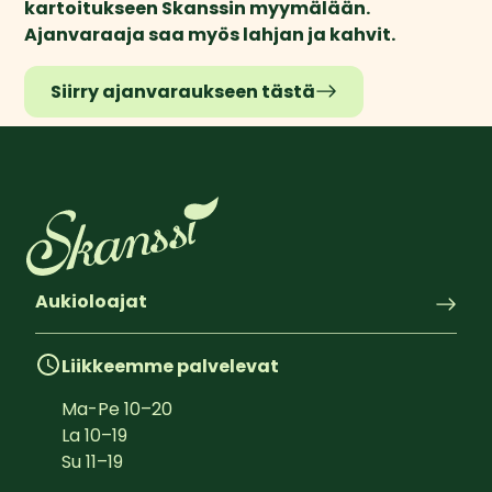
kartoitukseen Skanssin myymälään. 
Ajanvaraaja saa myös lahjan ja kahvit.
Siirry ajanvaraukseen tästä
Aukioloajat
Liikkeemme palvelevat
Ma-Pe
10
–
20
La
10
–
19
Su
11
–
19