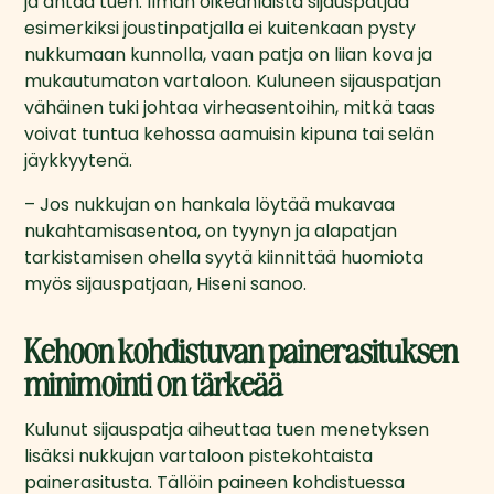
ja antaa tuen. Ilman oikeanlaista sijauspatjaa 
esimerkiksi joustinpatjalla ei kuitenkaan pysty 
nukkumaan kunnolla, vaan patja on liian kova ja 
mukautumaton vartaloon. Kuluneen sijauspatjan 
vähäinen tuki johtaa virheasentoihin, mitkä taas 
voivat tuntua kehossa aamuisin kipuna tai selän 
jäykkyytenä.
– Jos nukkujan on hankala löytää mukavaa 
nukahtamisasentoa, on tyynyn ja alapatjan 
tarkistamisen ohella syytä kiinnittää huomiota 
myös sijauspatjaan, Hiseni sanoo.
Kehoon kohdistuvan painerasituksen
minimointi on tärkeää
Kulunut sijauspatja aiheuttaa tuen menetyksen 
lisäksi nukkujan vartaloon pistekohtaista 
painerasitusta. Tällöin paineen kohdistuessa 