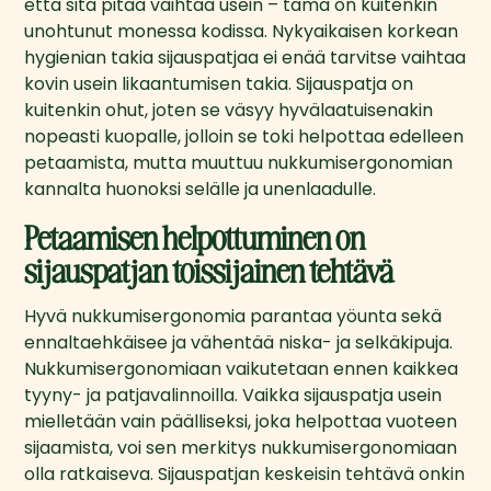
että sitä pitää vaihtaa usein – tämä on kuitenkin 
unohtunut monessa kodissa. Nykyaikaisen korkean 
hygienian takia sijauspatjaa ei enää tarvitse vaihtaa 
kovin usein likaantumisen takia. Sijauspatja on 
kuitenkin ohut, joten se väsyy hyvälaatuisenakin 
nopeasti kuopalle, jolloin se toki helpottaa edelleen 
petaamista, mutta muuttuu nukkumisergonomian 
kannalta huonoksi selälle ja unenlaadulle.
Petaamisen helpottuminen on
sijauspatjan toissijainen tehtävä
Hyvä nukkumisergonomia parantaa yöunta sekä 
ennaltaehkäisee ja vähentää niska- ja selkäkipuja. 
Nukkumisergonomiaan vaikutetaan ennen kaikkea 
tyyny- ja patjavalinnoilla. Vaikka sijauspatja usein 
mielletään vain päälliseksi, joka helpottaa vuoteen 
sijaamista, voi sen merkitys nukkumisergonomiaan 
olla ratkaiseva. Sijauspatjan keskeisin tehtävä onkin 