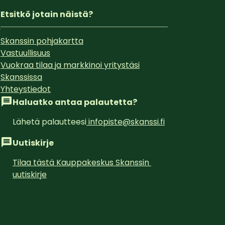
Etsitkö jotain näistä?
Skanssin pohjakartta
Vastuullisuus
Vuokraa tilaa ja markkinoi yritystäsi
Skanssissa
Yhteystiedot
Haluatko antaa palautetta?
Lähetä palautteesi
infopiste@skanssi.fi
Uutiskirje
Tilaa tästä Kauppakeskus Skanssin 
uutiskirje