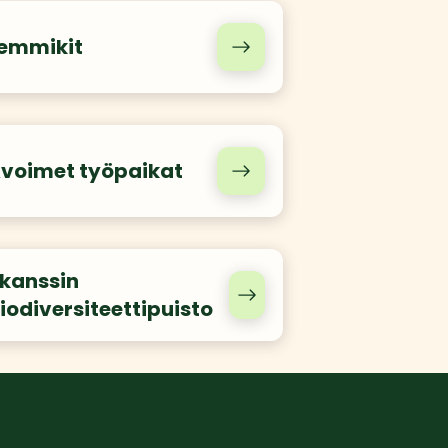
emmikit
voimet työpaikat
kanssin
iodiversiteettipuisto