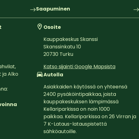
Saapuminen
t
Osoite
Kauppakeskus Skanssi
Skanssinkatu 10
20730
Turku
hvilat, 
Katso sijainti Google Mapsista
 ja Alko

Autolla
Asiakkaiden käytössä on yhteensä 
a:  

2400 pysäköintipaikkaa, joista 
kauppakeskuksen lämpimässä 
avoinna
Kellariparkissa on noin 1000 
paikkaa. Kellariparkissa on 26 Virran ja 
7 K-Lataus-latauspistettä 
sähköautoille.