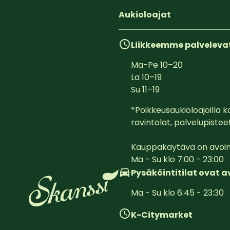
Aukioloajat
Liikkeemme palveleva
Ma-Pe
10
–
20
La
10
–
19
Su
11
–
19
*Poikkeusaukioloajoilla ka
ravintolat, palvelupisteet
Kauppakäytävä on avoinn
Ma - Su klo 7:00 - 23:00
Pysäköintitilat ovat 
Ma - Su klo 6:45 - 23:30
K-Citymarket