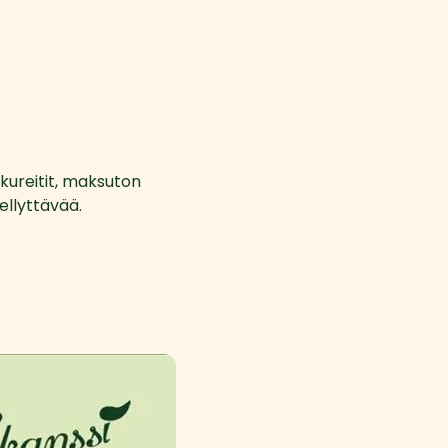
lkureitit, maksuton 
ellyttävää.