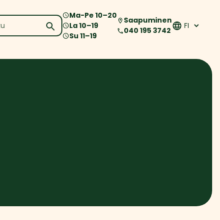
Ma-Pe
10
–
20
Saapuminen
La
10
–
19
040 195 3742
Su
11
–
19