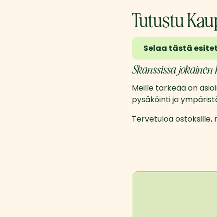
Tutustu Kau
Selaa tästä esit
Skanssissa jokainen h
Meille tärkeää on asioi
pysäköinti ja ympärist
Tervetuloa ostoksille,