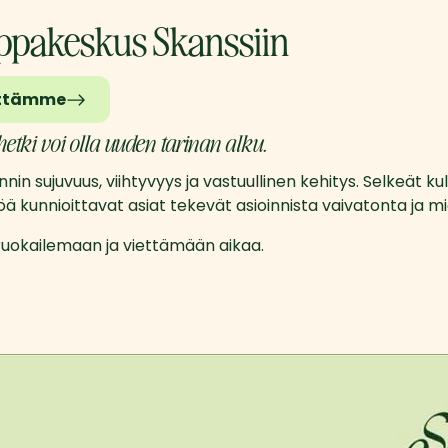
ppakeskus Skanssiin
ettämme
etki voi olla uuden tarinan alku.
nnin sujuvuus, viihtyvyys ja vastuullinen kehitys. Selkeät ku
öä kunnioittavat asiat tekevät asioinnista vaivatonta ja mi
 ruokailemaan ja viettämään aikaa.