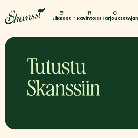
Liikkeet
Ravintolat
Tarjoukset
Aja
Tutustu
Skanssiin