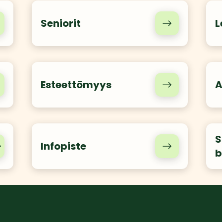
Seniorit
L
Esteettömyys
A
S
Infopiste
b