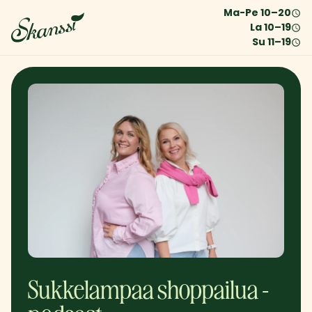
Ma-Pe
10
–
20
La
10
–
19
Su
11
–
19
Sukkelampaa shoppailua -